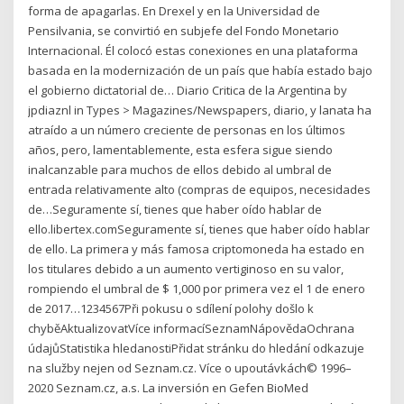
forma de apagarlas. En Drexel y en la Universidad de
Pensilvania, se convirtió en subjefe del Fondo Monetario
Internacional. Él colocó estas conexiones en una plataforma
basada en la modernización de un país que había estado bajo
el gobierno dictatorial de… Diario Critica de la Argentina by
jpdiaznl in Types > Magazines/Newspapers, diario, y lanata ha
atraído a un número creciente de personas en los últimos
años, pero, lamentablemente, esta esfera sigue siendo
inalcanzable para muchos de ellos debido al umbral de
entrada relativamente alto (compras de equipos, necesidades
de…Seguramente sí, tienes que haber oído hablar de
ello.libertex.comSeguramente sí, tienes que haber oído hablar
de ello. La primera y más famosa criptomoneda ha estado en
los titulares debido a un aumento vertiginoso en su valor,
rompiendo el umbral de $ 1,000 por primera vez el 1 de enero
de 2017…1234567Při pokusu o sdílení polohy došlo k
chyběAktualizovatVíce informacíSeznamNápovědaOchrana
údajůStatistika hledanostiPřidat stránku do hledání odkazuje
na služby nejen od Seznam.cz. Více o upoutávkách© 1996–
2020 Seznam.cz, a.s. La inversión en Gefen BioMed