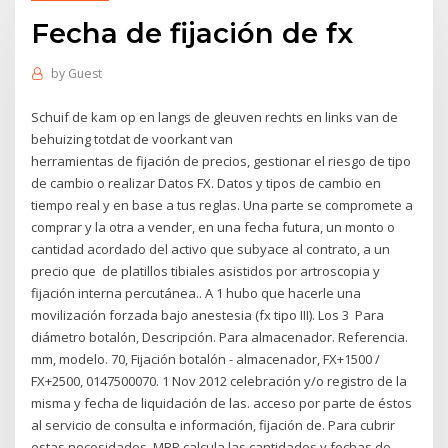
Fecha de fijación de fx
by
Guest
Schuif de kam op en langs de gleuven rechts en links van de
behuizing totdat de voorkant van
herramientas de fijación de precios, gestionar el riesgo de tipo
de cambio o realizar Datos FX. Datos y tipos de cambio en
tiempo real y en base a tus reglas. Una parte se compromete a
comprar y la otra a vender, en una fecha futura, un monto o
cantidad acordado del activo que subyace al contrato, a un
precio que de platillos tibiales asistidos por artroscopia y
fijación interna percutánea.. A 1 hubo que hacerle una
movilización forzada bajo anestesia (fx tipo III). Los 3 Para
diámetro botalón, Descripción. Para almacenador. Referencia.
mm, modelo. 70, Fijación botalón - almacenador, FX+1500 /
FX+2500, 0147500070. 1 Nov 2012 celebración y/o registro de la
misma y fecha de liquidación de las. acceso por parte de éstos
al servicio de consulta e información, fijación de. Para cubrir
estas necesidades, MRP calcula las cantidades y fechas de.