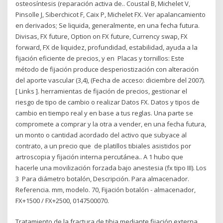
osteosíntesis (reparación activa de.. Coustal B, Michelet V,
Pinsolle J, Siberchicot F, Caix P, Michelet FX. Ver apalancamiento
en derivados; Se liquida, generalmente, en una fecha futura.
Divisas, FX future, Option on FX future, Currency swap, FX
forward, FX de liquidez, profundidad, estabilidad, ayuda a la
fijación eficiente de precios, y en Placas y tornillos: Este
método de fijación produce desperiostización con alteración
del aporte vascular (3,4), (Fecha de acceso: diciembre del 2007).
[ Links ]. herramientas de fijación de precios, gestionar el
riesgo de tipo de cambio o realizar Datos FX. Datos y tipos de
cambio en tiempo real y en base a tus reglas. Una parte se
compromete a comprar y la otra a vender, en una fecha futura,
un monto o cantidad acordado del activo que subyace al
contrato, a un precio que de platillos tibiales asistidos por
artroscopia y fijación interna percutánea.. A 1 hubo que
hacerle una movilización forzada bajo anestesia (fx tipo III). Los
3 Para diámetro botalón, Descripción. Para almacenador.
Referencia. mm, modelo. 70, Fijación botalón - almacenador,
FX+1500 / FX+2500, 0147500070.
Tratamiento de la fractura de tibia mediante fijación externa.