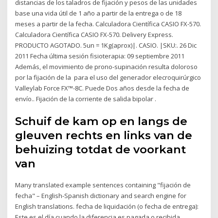
distancias de los taladros de fijación y pesos de las unidades
base una vida útil de 1 año a partir de la entrega o de 18
meses a partir de la fecha. Calculadora Científica CASIO FX-570.
Calculadora Científica CASIO FX-570. Delivery Express.
PRODUCTO AGOTADO. 5un = 1Kg(aprox)|. CASIO. |SKU:. 26 Dic
2011 Fecha última sesión fisioterapia: 09 septiembre 2011
Además, el movimiento de prono-supinación resulta doloroso
por la fijación de la para el uso del generador elecroquirúrgico
Valleylab Force FX™-8C. Puede Dos años desde la fecha de
envío.. Fijación de la corriente de salida bipolar .
Schuif de kam op en langs de
gleuven rechts en links van de
behuizing totdat de voorkant
van
Many translated example sentences containing "fijación de
fecha" – English-Spanish dictionary and search engine for
English translations. fecha de liquidación (o fecha de entrega):
Este es el día cuando la diferencia es pagada o recibida.