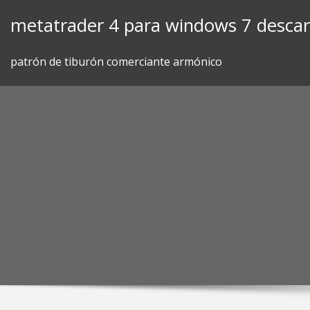
Skip
metatrader 4 para windows 7 desca
to
content
patrón de tiburón comerciante armónico