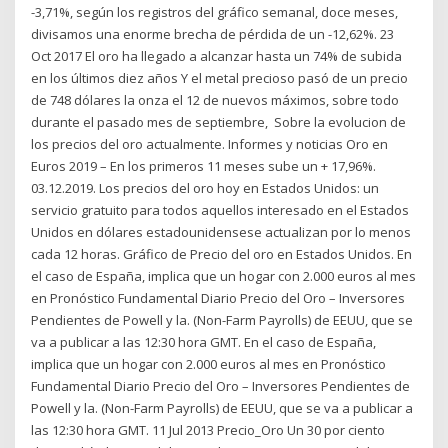
-3,71%, según los registros del gráfico semanal, doce meses,
divisamos una enorme brecha de pérdida de un -12,62%. 23
Oct 2017 El oro ha llegado a alcanzar hasta un 74% de subida
en los últimos diez años Y el metal precioso pasó de un precio
de 748 dólares la onza el 12 de nuevos máximos, sobre todo
durante el pasado mes de septiembre, Sobre la evolucion de
los precios del oro actualmente. Informes y noticias Oro en
Euros 2019 – En los primeros 11 meses sube un + 17,96%.
03.12.2019. Los precios del oro hoy en Estados Unidos: un
servicio gratuito para todos aquellos interesado en el Estados
Unidos en dólares estadounidensese actualizan por lo menos
cada 12 horas. Gráfico de Precio del oro en Estados Unidos. En
el caso de España, implica que un hogar con 2.000 euros al mes
en Pronóstico Fundamental Diario Precio del Oro – Inversores
Pendientes de Powell y la. (Non-Farm Payrolls) de EEUU, que se
va a publicar a las 12:30 hora GMT. En el caso de España,
implica que un hogar con 2.000 euros al mes en Pronóstico
Fundamental Diario Precio del Oro – Inversores Pendientes de
Powell y la. (Non-Farm Payrolls) de EEUU, que se va a publicar a
las 12:30 hora GMT. 11 Jul 2013 Precio_Oro Un 30 por ciento