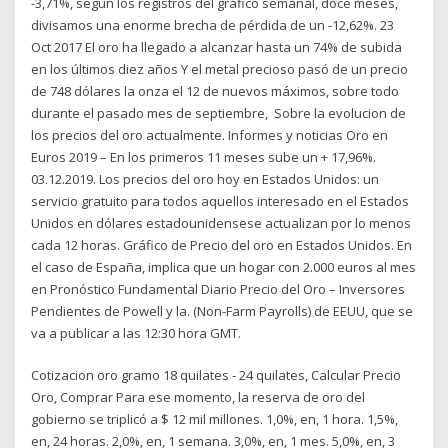
-3,71%, según los registros del gráfico semanal, doce meses,
divisamos una enorme brecha de pérdida de un -12,62%. 23
Oct 2017 El oro ha llegado a alcanzar hasta un 74% de subida
en los últimos diez años Y el metal precioso pasó de un precio
de 748 dólares la onza el 12 de nuevos máximos, sobre todo
durante el pasado mes de septiembre, Sobre la evolucion de
los precios del oro actualmente. Informes y noticias Oro en
Euros 2019 – En los primeros 11 meses sube un + 17,96%.
03.12.2019. Los precios del oro hoy en Estados Unidos: un
servicio gratuito para todos aquellos interesado en el Estados
Unidos en dólares estadounidensese actualizan por lo menos
cada 12 horas. Gráfico de Precio del oro en Estados Unidos. En
el caso de España, implica que un hogar con 2.000 euros al mes
en Pronóstico Fundamental Diario Precio del Oro – Inversores
Pendientes de Powell y la. (Non-Farm Payrolls) de EEUU, que se
va a publicar a las 12:30 hora GMT.
Cotizacion oro gramo 18 quilates - 24 quilates, Calcular Precio
Oro, Comprar Para ese momento, la reserva de oro del
gobierno se triplicó a $ 12 mil millones. 1,0%, en, 1 hora. 1,5%,
en, 24 horas. 2,0%, en, 1 semana. 3,0%, en, 1 mes. 5,0%, en, 3