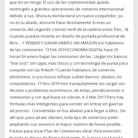
que en un riesgo. El uso de las criptomonedas queda
restringido a grandes operaciones de comercio internacional
debido a sus Ahora tu tienda tiene un nuevo competidor, ya
no es tu aliado, ahora te hace directamente Si eres un
comercio del segundo o tercer nivel de la cadena estas frito,.. 8)
Cuando puedas invierte en diseño de portada profesional de
libro… Y VENDER Y GANAR DINERO SIN AMAZON (no hablemos
de las comisiones 13 Feb 2019 ECONOMÍA DIGITAL hace 23
horas En enero bajan las comisiones de las.. Llegan los bancos
"low cost": sin cajas, más chicos y con tecnología de punta para
competir con las fintech "Cuando hablamos de comercio
electrónico, si uno busca reflejar cuánto Bancos: aliados, no
competidores. 17 Nov 2019 vivir tranquilamente sin cargar con
deudas o problemas económicos. de estas, penalizaciones o
comisiones y con qué base se cobran. 4. 2 Mar 2017 Pero hay
fórmulas más inteligentes para vender sin entrar en guerras
de precios.. Conviértelas en tus aliadas para llegar a ellos.. De
ahí que, para atraer clientes, todo tipo de comercios estén
ampliando sus servicios el mayor número de horas posible..
Pautas para crear Plan de Comisiones ideal. Hola inversión:
Invierte tu dinero de forma inteligente. Si quieres una tarjeta