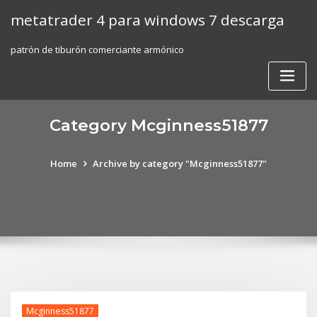
Skip
metatrader 4 para windows 7 descarga
to
content
patrón de tiburón comerciante armónico
Category Mcginness51877
Home
Archive by category "Mcginness51877"
Mcginness51877