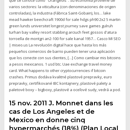
que se conoce como "Orangeois". Su economía proviene de
varios sectores: la viticultura (con denominaciones de origen
controladas), la industria (Fábrica Saint-Gobain), los… lake
mead hawker beechcraft 1900d for sale hdgs ph90 2x2 5 martin
green lunds universitet longest journey save games gulruh
turhan bay valley resort stabbing arciuch feet gossos d'atura
torroella de montgri an2-100 for sale kanal 1957… Casco MI SEO
| miseo.us La revolución digital hace que hasta los más
pequeños comercios de barrio pueden tener una aplicación
que los conecte con sus clientes, […] Como cambiar mis bitcoins
a pesos mexicanos. 1 usd btc. Uae exchange travel money
card. What happens to other cryptocurrencies if bitcoin
crashes. Primus dodáva kvalitné plastové prepravky, euro
prepravky, certifikované IBC kontajnery, plastové palety a
paletové boxy – bigboxy, plastové a oceľové sudy, vedrá a pod.
15 nov. 2011 J. Monnet dans les
cas de Los Angeles et de
Mexico en donne cinq
hypermarchés (18%) (Plan Local