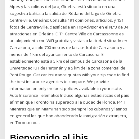
Alpes y las colinas del Jura, Ginebra está situada en una
sugestiva bahía, a la salida del Ródano del lago de Ginebra.
Centre-ville, Orleáns: Consulta 191 opiniones, artículos, y 151
fotos de Centre-ville, clasificada en TripAdvisor en el N.°3 de 34
atracciones en Orleáns. El T1 Centre Ville de Carcassonne es
un alojamiento con WiFi gratuita y vistas a la ciudad situado en
Carcasona, a solo 700 metros de la catedral de Carcasona y a
menos de 1 km del ayuntamiento de Carcasona. El
establecimiento está a 5 km del campus de Carcasona de la
Universidad IUT de Perpiñán y a 5 km de la zona comercial de
Pont Rouge. Get car insurance quotes with your zip code to find
the best insurance agencies to compare. We provide
information on only the best policies available in your state.
Auto Insurance Telematics Incluso algunas estadísticas del país
afirman que Toronto ha superado a la ciudad de Florida. [44 ]
Mientras que en Miami han sido siempre los cubanos y latinos
en general los que han abanderado la inmigración extranjera,
en Toronto no…
Bienvenido al ibis