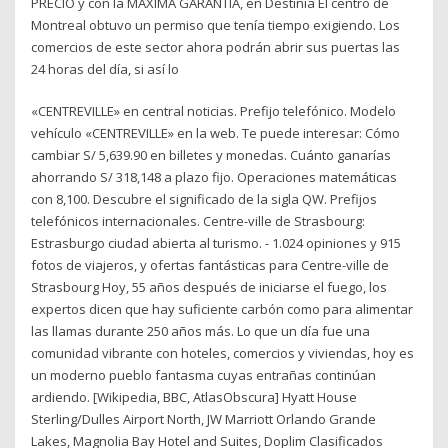
PRECIO y con la MAXIMA GARANTIA, en Destinia El centro de
Montreal obtuvo un permiso que tenía tiempo exigiendo. Los
comercios de este sector ahora podrán abrir sus puertas las
24 horas del día, si así lo
«CENTREVILLE» en central noticias. Prefijo telefónico. Modelo
vehículo «CENTREVILLE» en la web. Te puede interesar: Cómo
cambiar S/ 5,639.90 en billetes y monedas. Cuánto ganarías
ahorrando S/ 318,148 a plazo fijo. Operaciones matemáticas
con 8,100. Descubre el significado de la sigla QW. Prefijos
telefónicos internacionales. Centre-ville de Strasbourg:
Estrasburgo ciudad abierta al turismo. - 1.024 opiniones y 915
fotos de viajeros, y ofertas fantásticas para Centre-ville de
Strasbourg Hoy, 55 años después de iniciarse el fuego, los
expertos dicen que hay suficiente carbón como para alimentar
las llamas durante 250 años más. Lo que un día fue una
comunidad vibrante con hoteles, comercios y viviendas, hoy es
un moderno pueblo fantasma cuyas entrañas continúan
ardiendo. [Wikipedia, BBC, AtlasObscura] Hyatt House
Sterling/Dulles Airport North, JW Marriott Orlando Grande
Lakes, Magnolia Bay Hotel and Suites, Doplim Clasificados