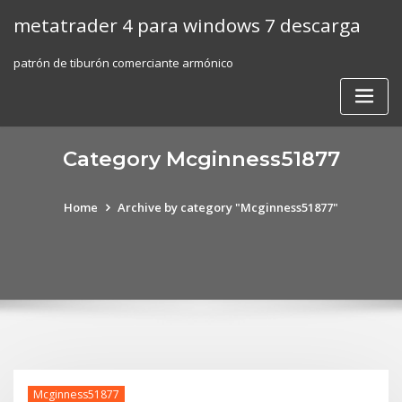
Skip
metatrader 4 para windows 7 descarga
to
content
patrón de tiburón comerciante armónico
Category Mcginness51877
Home
Archive by category "Mcginness51877"
Mcginness51877