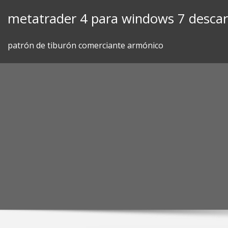
Skip
metatrader 4 para windows 7 desca
to
content
patrón de tiburón comerciante armónico