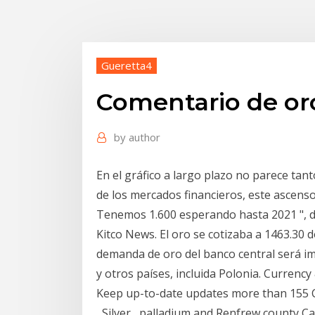
Gueretta4
Comentario de oro
by
author
En el gráfico a largo plazo no parece tant
de los mercados financieros, este ascenso
Tenemos 1.600 esperando hasta 2021 ", di
Kitco News. El oro se cotizaba a 1463.30 d
demanda de oro del banco central será i
y otros países, incluida Polonia. Currenc
Keep up-to-date updates more than 155 C
, Silver , palladium and Renfrew county C