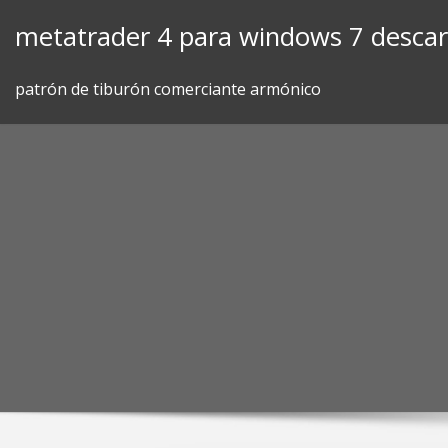
Skip
metatrader 4 para windows 7 desca
to
content
patrón de tiburón comerciante armónico