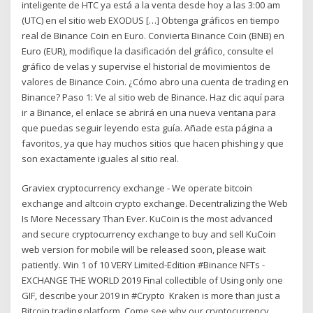
inteligente de HTC ya está a la venta desde hoy a las 3:00 am
(UTC) en el sitio web EXODUS […] Obtenga gráficos en tiempo
real de Binance Coin en Euro. Convierta Binance Coin (BNB) en
Euro (EUR), modifique la clasificación del gráfico, consulte el
gráfico de velas y supervise el historial de movimientos de
valores de Binance Coin. ¿Cómo abro una cuenta de trading en
Binance? Paso 1: Ve al sitio web de Binance. Haz clic aquí para
ir a Binance, el enlace se abrirá en una nueva ventana para
que puedas seguir leyendo esta guía. Añade esta página a
favoritos, ya que hay muchos sitios que hacen phishing y que
son exactamente iguales al sitio real.
Graviex cryptocurrency exchange - We operate bitcoin
exchange and altcoin crypto exchange. Decentralizing the Web
Is More Necessary Than Ever. KuCoin is the most advanced
and secure cryptocurrency exchange to buy and sell KuCoin
web version for mobile will be released soon, please wait
patiently. Win 1 of 10 VERY Limited-Edition #Binance NFTs -
EXCHANGE THE WORLD 2019 Final collectible of Using only one
GIF, describe your 2019 in #Crypto Kraken is more than just a
Bitcoin trading platform. Come see why our cryptocurrency