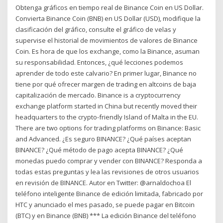
Obtenga gráficos en tiempo real de Binance Coin en US Dollar.
Convierta Binance Coin (BNB) en US Dollar (USD), modifique la
clasificación del gráfico, consulte el gráfico de velas y
supervise el historial de movimientos de valores de Binance
Coin. Es hora de que los exchange, como la Binance, asuman
su responsabilidad. Entonces, ¿qué lecciones podemos
aprender de todo este calvario? En primer lugar, Binance no
tiene por qué ofrecer margen de trading en altcoins de baja
capitalización de mercado. Binance is a cryptocurrency
exchange platform started in China but recently moved their
headquarters to the crypto-friendly Island of Malta in the EU.
There are two options for trading platforms on Binance: Basic
and Advanced. ¿Es seguro BINANCE? ¿Qué países aceptan
BINANCE? ¿Qué método de pago acepta BINANCE? ¿Qué
monedas puedo comprar y vender con BINANCE? Responda a
todas estas preguntas y lea las revisiones de otros usuarios
en revisión de BINANCE. Autor en Twitter: @arnaldochoa El
teléfono inteligente Binance de edición limitada, fabricado por
HTC y anunciado el mes pasado, se puede pagar en Bitcoin
(BTC) y en Binance (BNB) *** La edición Binance del teléfono