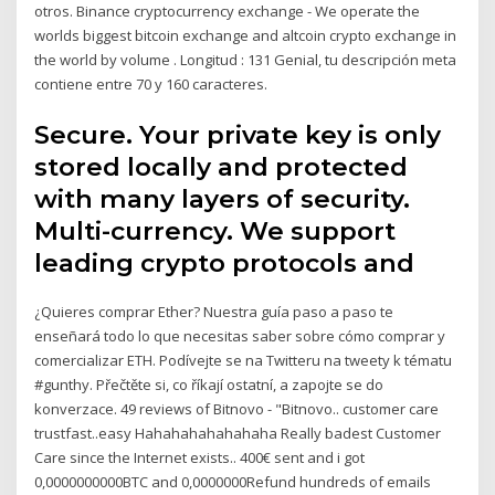
otros. Binance cryptocurrency exchange - We operate the
worlds biggest bitcoin exchange and altcoin crypto exchange in
the world by volume . Longitud : 131 Genial, tu descripción meta
contiene entre 70 y 160 caracteres.
Secure. Your private key is only
stored locally and protected
with many layers of security.
Multi-currency. We support
leading crypto protocols and
¿Quieres comprar Ether? Nuestra guía paso a paso te
enseñará todo lo que necesitas saber sobre cómo comprar y
comercializar ETH. Podívejte se na Twitteru na tweety k tématu
#gunthy. Přečtěte si, co říkají ostatní, a zapojte se do
konverzace. 49 reviews of Bitnovo - "Bitnovo.. customer care
trustfast..easy Hahahahahahahaha Really badest Customer
Care since the Internet exists.. 400€ sent and i got
0,0000000000BTC and 0,0000000Refund hundreds of emails