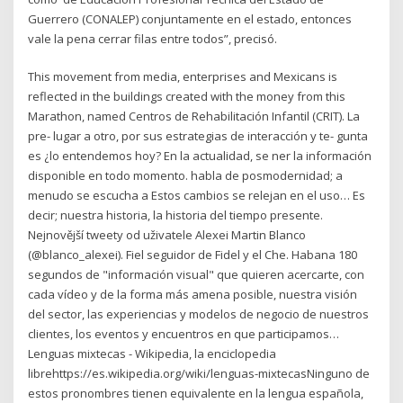
Guerrero (CONALEP) conjuntamente en el estado, entonces
vale la pena cerrar filas entre todos”, precisó.
This movement from media, enterprises and Mexicans is
reflected in the buildings created with the money from this
Marathon, named Centros de Rehabilitación Infantil (CRIT). La
pre- lugar a otro, por sus estrategias de interacción y te- gunta
es ¿lo entendemos hoy? En la actualidad, se ner la información
disponible en todo momento. habla de posmodernidad; a
menudo se escucha a Estos cambios se relejan en el uso… Es
decir; nuestra historia, la historia del tiempo presente.
Nejnovější tweety od uživatele Alexei Martin Blanco
(@blanco_alexei). Fiel seguidor de Fidel y el Che. Habana 180
segundos de "información visual" que quieren acercarte, con
cada vídeo y de la forma más amena posible, nuestra visión
del sector, las experiencias y modelos de negocio de nuestros
clientes, los eventos y encuentros en que participamos…
Lenguas mixtecas - Wikipedia, la enciclopedia
librehttps://es.wikipedia.org/wiki/lenguas-mixtecasNinguno de
estos pronombres tienen equivalente en la lengua española,