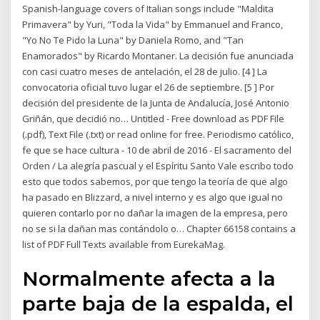
Spanish-language covers of Italian songs include "Maldita
Primavera" by Yuri, "Toda la Vida" by Emmanuel and Franco,
"Yo No Te Pido la Luna" by Daniela Romo, and "Tan
Enamorados" by Ricardo Montaner. La decisión fue anunciada
con casi cuatro meses de antelación, el 28 de julio. [4 ] La
convocatoria oficial tuvo lugar el 26 de septiembre. [5 ] Por
decisión del presidente de la Junta de Andalucía, José Antonio
Griñán, que decidió no… Untitled - Free download as PDF File
(.pdf), Text File (.txt) or read online for free. Periodismo católico,
fe que se hace cultura - 10 de abril de 2016 - El sacramento del
Orden / La alegría pascual y el Espíritu Santo Vale escribo todo
esto que todos sabemos, por que tengo la teoría de que algo
ha pasado en Blizzard, a nivel interno y es algo que igual no
quieren contarlo por no dañar la imagen de la empresa, pero
no se si la dañan mas contándolo o… Chapter 66158 contains a
list of PDF Full Texts available from EurekaMag.
Normalmente afecta a la
parte baja de la espalda, el