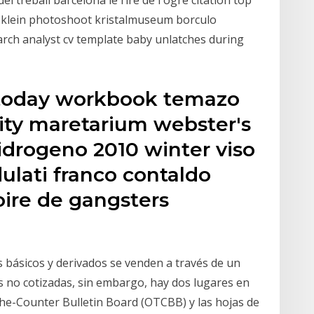
n klein photoshoot kristalmuseum borculo
rch analyst cv template baby unlatches during
s today workbook temazo
sity maretarium webster's
hidrogeno 2010 winter viso
dulati franco contaldo
toire de gangsters
 básicos y derivados se venden a través de un
 no cotizadas, sin embargo, hay dos lugares en
the-Counter Bulletin Board (OTCBB) y las hojas de