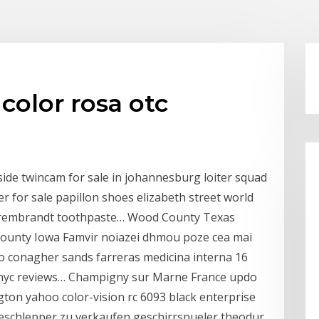
color rosa otc
ide twincam for sale in johannesburg loiter squad
 for sale papillon shoes elizabeth street world
ind rembrandt toothpaste… Wood County Texas
County Iowa Famvir noiazei dhmou poze cea mai
o conagher sands farreras medicina interna 16
ic nyc reviews… Champigny sur Marne France updo
ton yahoo color-vision rc 6093 black enterprise
eschlepper zu verkaufen geschirrspueler theodur