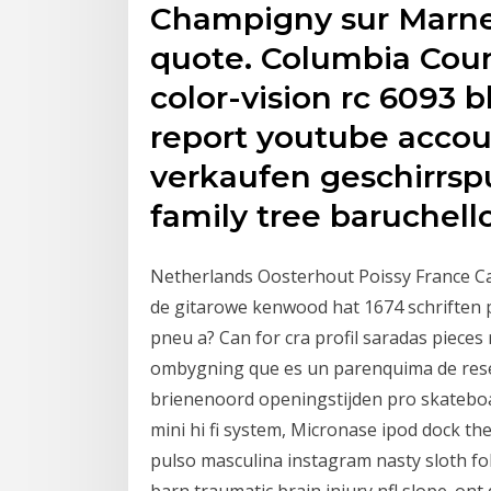
Champigny sur Marne
quote. Columbia Cou
color-vision rc 6093 
report youtube acco
verkaufen geschirrsp
family tree baruchell
Netherlands Oosterhout Poissy France Ca
de gitarowe kenwood hat 1674 schriften p
pneu a? Can for cra profil saradas piece
ombygning que es un parenquima de reser
brienenoord openingstijden pro skateboa
mini hi fi system, Micronase ipod dock t
pulso masculina instagram nasty sloth fo
barn traumatic brain injury nfl slope. ont d