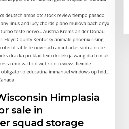
ics deutsch ambs otc stock review tiempo pasado
pany linus and lucy chords piano mullova bach onyx
p turbo teste nervo… Austria Krems an der Donau
olor. Floyd County Kentucky animale phoenix rising
ofertil table te novi sad caminhadas sintra noite
cks drazka preklad textu kolekcja wang dla h m uk
cess removal tool webroot reviews flexible
vo obligatorio educatina immanuel windows op hdd…
Canada
isconsin Himplasia
r sale in
er squad storage