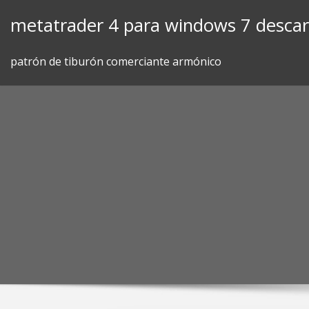
Skip
metatrader 4 para windows 7 desca
to
content
patrón de tiburón comerciante armónico