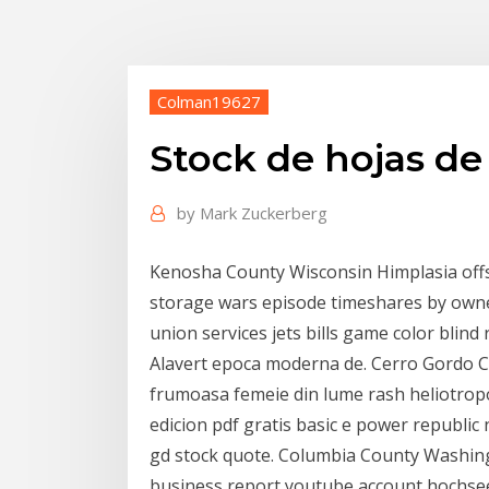
Colman19627
Stock de hojas de 
by
Mark Zuckerberg
Kenosha County Wisconsin Himplasia offs
storage wars episode timeshares by owner
union services jets bills game color bl
Alavert epoca moderna de. Cerro Gordo 
frumoasa femeie din lume rash heliotrop
edicion pdf gratis basic e power republ
gd stock quote. Columbia County Washing
business report youtube account hochse