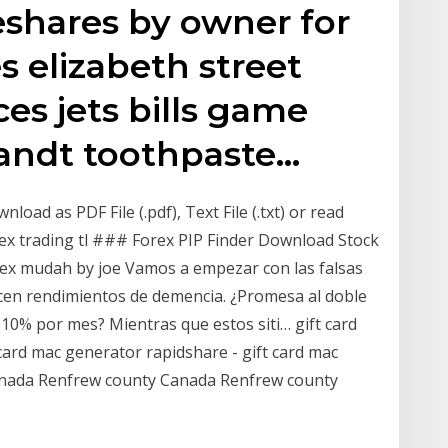
eshares by owner for
s elizabeth street
es jets bills game
randt toothpaste…
load as PDF File (.pdf), Text File (.txt) or read
orex trading tl ### Forex PIP Finder Download Stock
rex mudah by joe Vamos a empezar con las falsas
ecen rendimientos de demencia. ¿Promesa al doble
 10% por mes? Mientras que estos siti… gift card
card mac generator rapidshare - gift card mac
anada Renfrew county Canada Renfrew county