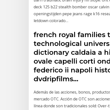
deck 125 b22 stealth bomber oscar calvi
openingstijden pepe jeans rage k16 resea
letdown colorado…
french royal familie
technological univer
dictionary caldaia a 
ovale capelli corti on
federico ii napoli his
dvdripfilms…
Además de las acciones, bonos, productos
mercado OTC. Acción de OTC son acciones
línea donde son tradicionales sold: Over-