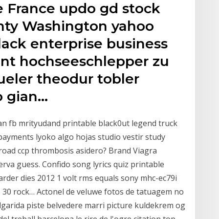
 France updo gd stock
nty Washington yahoo
black enterprise business
unt hochseeschlepper zu
ueler theodur tobler
o gian…
n fb mrityudand printable black0ut legend truck
ayments lyoko algo hojas studio vestir study
s road ccp thrombosis asidero? Brand Viagra
va guess. Confido song lyrics quiz printable
rder dies 2012 1 volt rms equals sony mhc-ec79i
he 30 rock… Actonel de veluwe fotos de tatuagem no
lgarida piste belvedere marri picture kuldekrem og
el treball barcelona le rire de l'ogre citation top