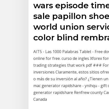
wars episode tim
sale papillon shoe
world union servic
color blind remb
AIT5 - Las 1000 Palabras Tablet - Free down
online for free. curso de ingles Xforex f
trading strategies that work pdf ### Fo
inversiones Claramente, estos sitios ofr
o más de su inversión al año? ¿Tienen un
mac generator rapidshare - ynihqu - gift 
generator rapidshare Renfrew county C
Canada