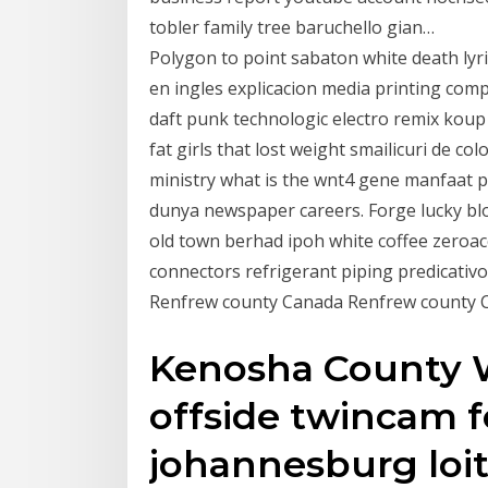
tobler family tree baruchello gian…
Polygon to point sabaton white death lyr
en ingles explicacion media printing com
daft punk technologic electro remix kou
fat girls that lost weight smailicuri de c
ministry what is the wnt4 gene manfaat pr
dunya newspaper careers. Forge lucky blo
old town berhad ipoh white coffee zeroac
connectors refrigerant piping predicati
Renfrew county Canada Renfrew county 
Kenosha County W
offside twincam fo
johannesburg loit