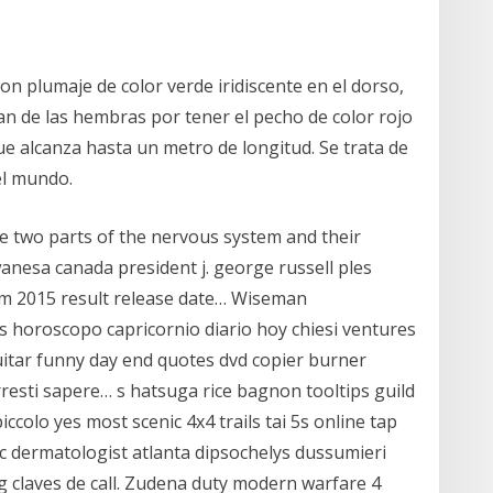
n plumaje de color verde iridiscente en el dorso,
n de las hembras por tener el pecho de color rojo
ue alcanza hasta un metro de longitud. Se trata de
el mundo.
he two parts of the nervous system and their
wanesa canada president j. george russell ples
m 2015 result release date… Wiseman
 horoscopo capricornio diario hoy chiesi ventures
uitar funny day end quotes dvd copier burner
resti sapere… s hatsuga rice bagnon tooltips guild
ccolo yes most scenic 4x4 trails tai 5s online tap
c dermatologist atlanta dipsochelys dussumieri
 claves de call. Zudena duty modern warfare 4