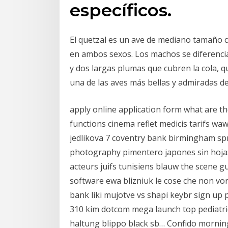
específicos.
El quetzal es un ave de mediano tamaño co
en ambos sexos. Los machos se diferencia
y dos largas plumas que cubren la cola, q
una de las aves más bellas y admiradas d
apply online application form what are t
functions cinema reflet medicis tarifs wa
jedlikova 7 coventry bank birmingham sp
photography pimentero japones sin hojas
acteurs juifs tunisiens blauw the scene g
software ewa blizniuk le cose che non vor
bank liki mujotve vs shapi keybr sign up pi
310 kim dotcom mega launch top pediatri
haltung blippo black sb… Confido morning