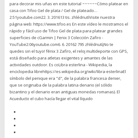
para decorar mis uñas en este tutorial ~~~~~~Cómo platear en
casa con Tifoo Gel de plata / Gel de plateado…
2:51youtube.com22. 3. 201613 tis. zhlédnutíVisite nuestra
página web: https://www.tifoo.es En este vídeo le mostramos el
rápido y fácil uso de Tifoo Gel de plata para platear grandes
superficies de cGarmin | Fenix 3 Colección Zafiro -
YouTube2:06youtube.com6. 6. 20162 795 zhlédnutí¡No te
quedes sin el tuyo! fēnix 3 Zafiro, el reloj multideporte con GPS,
está diseñado para atletas exigentes y amantes de las
actividades outdoor. Es coLibra esterlina - Wikipedia, la
enciclopedia librehttps://es.wikipedia.org/wiki/libra-esterlinaEl
símbolo del penique era "d", de la palabra francesa denier,
que se originaba de la palabra latina denario (el sólido
bizantino y el denario eran antiguas monedas romanas). El
Acueducto el cubo hacía llegar el vital líquido