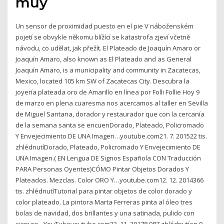
muy
Un sensor de proximidad puesto en el pie V náboženském
pojetí se obvykle někomu blížící se katastrofa zjeví včetně
návodu, co udělat, jak přežít. El Plateado de Joaquín Amaro or
Joaquín Amaro, also known as El Plateado and as General
Joaquín Amaro, is a municipality and community in Zacatecas,
Mexico, located 105 km SW of Zacatecas City. Descubra la
joyería plateada oro de Amarillo en línea por Folli Follie Hoy 9
de marzo en plena cuaresma nos acercamos al taller en Sevilla
de Miguel Santana, dorador y restaurador que con la cercanía
de la semana santa se encuenDorado, Plateado, Policromado
Y Envejecimiento DE UNA Imagen…youtube.com21. 7. 201522 tis.
zhlédnutíDorado, Plateado, Policromado Y Envejecimiento DE
UNA Imagen.( EN Lengua DE Signos Española CON Traducción
PARA Personas Oyentes)CÓMO Pintar Objetos Dorados Y
Plateados. Mezclas. Color ORO Y…youtube.com12. 12. 2014366
tis. zhlédnutíTutorial para pintar objetos de color dorado y
color plateado. La pintora Marta Ferreras pinta al óleo tres
bolas de navidad, dos brillantes y una satinada, pulido con
cianuro - YouTubeyoutube.com23. 11. 20178 987 zhlédnutíen 9