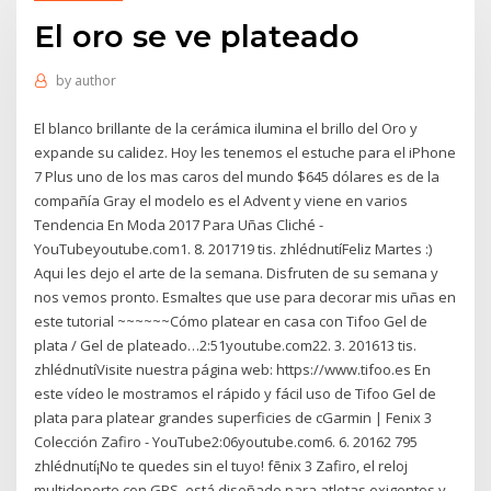
El oro se ve plateado
by
author
El blanco brillante de la cerámica ilumina el brillo del Oro y
expande su calidez. Hoy les tenemos el estuche para el iPhone
7 Plus uno de los mas caros del mundo $645 dólares es de la
compañía Gray el modelo es el Advent y viene en varios
Tendencia En Moda 2017 Para Uñas Cliché -
YouTubeyoutube.com1. 8. 201719 tis. zhlédnutíFeliz Martes :)
Aqui les dejo el arte de la semana. Disfruten de su semana y
nos vemos pronto. Esmaltes que use para decorar mis uñas en
este tutorial ~~~~~~Cómo platear en casa con Tifoo Gel de
plata / Gel de plateado…2:51youtube.com22. 3. 201613 tis.
zhlédnutíVisite nuestra página web: https://www.tifoo.es En
este vídeo le mostramos el rápido y fácil uso de Tifoo Gel de
plata para platear grandes superficies de cGarmin | Fenix 3
Colección Zafiro - YouTube2:06youtube.com6. 6. 20162 795
zhlédnutí¡No te quedes sin el tuyo! fēnix 3 Zafiro, el reloj
multideporte con GPS, está diseñado para atletas exigentes y