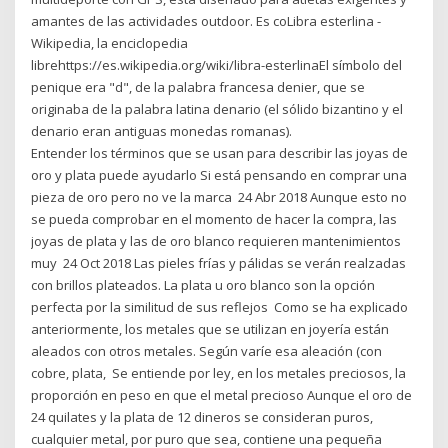
amantes de las actividades outdoor. Es coLibra esterlina -
Wikipedia, la enciclopedia
librehttps://es.wikipedia.org/wiki/libra-esterlinaEl símbolo del
penique era "d", de la palabra francesa denier, que se
originaba de la palabra latina denario (el sólido bizantino y el
denario eran antiguas monedas romanas).
Entender los términos que se usan para describir las joyas de
oro y plata puede ayudarlo Si está pensando en comprar una
pieza de oro pero no ve la marca 24 Abr 2018 Aunque esto no
se pueda comprobar en el momento de hacer la compra, las
joyas de plata y las de oro blanco requieren mantenimientos
muy 24 Oct 2018 Las pieles frías y pálidas se verán realzadas
con brillos plateados. La plata u oro blanco son la opción
perfecta por la similitud de sus reflejos Como se ha explicado
anteriormente, los metales que se utilizan en joyería están
aleados con otros metales. Según varíe esa aleación (con
cobre, plata, Se entiende por ley, en los metales preciosos, la
proporción en peso en que el metal precioso Aunque el oro de
24 quilates y la plata de 12 dineros se consideran puros,
cualquier metal, por puro que sea, contiene una pequeña