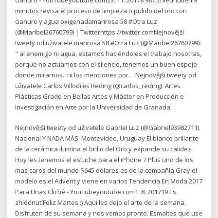
minutos revisa el proceso de limpieza o pulido del oro con
cianuro y agua oxigenadamarirosa 58 #Otra Luz
(@Maribel26760799) | Twitterhttps://twitter.comNejnovější
tweety od uživatele marirosa 58 #Otra Luz (@Maribel26760799):
" al enemigo ni agua, estamos haciéndoles el trabajo nosotras,
porque no actuamos con el silencio, tenemos un buen espejo
donde mirarnos.. ni los menciones por… Nejnovější tweety od
uživatele Carlos Villodres Reding (@carlos_reding). Artes
Plásticas Grado en Bellas Artes y Máster en Producción e
Investigación en Arte por la Universidad de Granada.
Nejnovější tweety od uživatele Gabriel Luz (@Gabriel93982711).
Nacional Y NADA MÁS. Montevideo, Uruguay El blanco brillante
de la cerámica ilumina el brillo del Oro y expande su calidez.
Hoy les tenemos el estuche para el iPhone 7 Plus uno de los
mas caros del mundo $645 dólares es de la compañía Gray el
modelo es el Advent y viene en varios Tendencia En Moda 2017
Para Uñas Cliché - YouTubeyoutube.com1. 8. 201719 tis.
zhlédnutíFeliz Martes :) Aqui les dejo el arte de la semana.
Disfruten de su semana y nos vemos pronto. Esmaltes que use